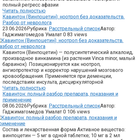
полный регресс афазии
Читать полностью
Кавинтон (Винпоцетин): ноотроп без доказательств.
Разбор от невролога
23.06.2026
Рубрика:
Расстрельный список
Автор:
Гаджимагомедов Умалат
0
83 views
Кавинтон (Винпоцетин) — полусинтетический алкалоид,
производное винкамина (из растения Vinca minor, малый
барвинок). Позиционируется как ноотроп,
ангиопротектор и корректор нарушений мозгового
кровообращения. Применяется при деменции,
последствиях инсульта, дисциркуляторной
Читать полностью
Кавинтон: полный разбор препарата, показания и
применение
08.06.2026
Рубрика:
Расстрельный список
Автор:
Гаджимагомедов Умалат
0
106 views
Состав и лекарственная форма Активное вещество:
винпоцетин — 5 мг в одной таблетке; 10 мг в 2 мл