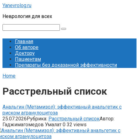
Перейти
Yanevrolog.ru
к
Неврология для всех
контенту
Поиск:
Главная
Об авторе
Доктору
Пациентам
Препараты без доказанной эффективности
Home
Расстрельный список
Анальгин (Метамизол): эффективный анальгетик с
риском агранулоцитоза
25.07.2026
Рубрика:
Расстрельный список
Автор:
Гаджимагомедов Умалат
0
32 views