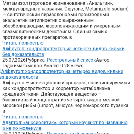
Метамизол (торговое наименование «Анальгин»,
международные названия: Dipyrone, Metamizole sodium)
— синтетический пиразолоновый производный
анальгетик-антипиретик с выраженным
обезболивающим, жаропонижающим и умеренным
спазмолитическим действием. Один из самых
противоречивых препаратов в
Читать полностью
Алфлутоп: хондропротектор из четырёх видов кильки
без доказательств
25.07.2026
Рубрика:
Расстрельный список
Автор:
Гаджимагомедов Умалат
0
28 views
Алфлутоп — инъекционный препарат, позиционируемый
как хондропротектор и корректор метаболизма
хрящевой ткани. Действующее вещество —
биоактивный концентрат из четырёх видов мелкой
морской рыбы (шпрот, анчоуса, черноморского пузанка
и
Читать полностью
Адаптол: «анксиолитик», который изучают по названию,
а не по молекуле
25.07.2026
Рубрика:
Расстрельный список
Автор: