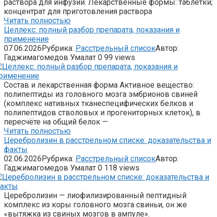
раствора для инфузий. Лекарственные формы: таблетки;
концентрат для приготовления раствора
Читать полностью
Целлекс: полный разбор препарата, показания и
применение
07.06.2026
Рубрика:
Расстрельный список
Автор:
Гаджимагомедов Умалат
0
99 views
Состав и лекарственная форма Активное вещество:
полипептиды из головного мозга эмбрионов свиней
(комплекс нативных тканеспецифических белков и
полипептидов стволовых и прогениторных клеток), в
пересчёте на общий белок —
Читать полностью
Церебролизин в расстрельном списке: доказательства и
факты
02.06.2026
Рубрика:
Расстрельный список
Автор:
Гаджимагомедов Умалат
0
118 views
Церебролизин — лиофилизированный пептидный
комплекс из коры головного мозга свиньи, он же
«вытяжка из свиных мозгов в ампуле».