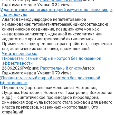
Гаджимагомедов Умалат
0
32 views
Адаптол (международное непатентованное
наименование: тетраметилтетраазабициклооктандион) —
синтетическое соединение, позиционируемое как
«недотранквилизатор», «дневной анксиолитик» или
«адаптоген с противотревожной активностью».
Применяется при тревожных расстройствах, нарушениях
сна, астенических состояниях, в комплексной
Читать полностью
Пирацетам: самый старый ноотроп без доказанной
эффективности
26.06.2026
Рубрика:
Расстрельный список
Автор:
Гаджимагомедов Умалат
0
79 views
Пирацетам (торговые наименования: Ноотропил,
Луцетам, Ноотобрил, Нооцетам, Пиратропил, Эскотропил
и др.) — синтетическое производное пирролидона,
химическая формула которого стала основой для целого
класса препаратов, названных «ноотропами». Это
старейший