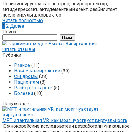
Позиционируется как ноотроп, нейропротектор,
антидепрессант, антидементный агент, реабилитант
после инсульта, корректор
Читать полностью
Пагинация
1
2
Далее
записей
Поиск
Поиск
Гаджимагомедов Умалат Висирханович
читать отзывы
Рубрики
Разное
(11)
Новости неврологии
(39)
Синдромы
(38)
Пациентам
(8)
Разбор Лекарств
(5)
Болезни
(18)
Популярное
МРТ и тактильная VR: как мозг чувствует виртуальность
Южнокорейские исследователи разработали уникальное
устройство, позволяющее одновременно сканировать