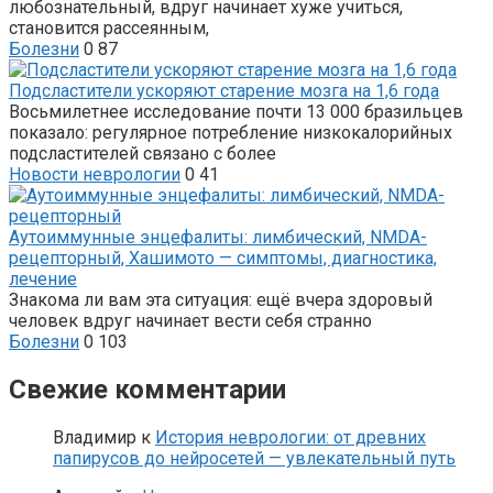
любознательный, вдруг начинает хуже учиться,
становится рассеянным,
Болезни
0
87
Подсластители ускоряют старение мозга на 1,6 года
Восьмилетнее исследование почти 13 000 бразильцев
показало: регулярное потребление низкокалорийных
подсластителей связано с более
Новости неврологии
0
41
Аутоиммунные энцефалиты: лимбический, NMDA-
рецепторный, Хашимото — симптомы, диагностика,
лечение
Знакома ли вам эта ситуация: ещё вчера здоровый
человек вдруг начинает вести себя странно
Болезни
0
103
Свежие комментарии
Владимир
к
История неврологии: от древних
папирусов до нейросетей — увлекательный путь