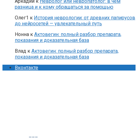
Аркадий
к
Невролог или невропатолог: в чем
разница и к кому обращаться за помощью
Олег1
к
История неврологии: от древних папирусов
до нейросетей — увлекательный путь
Нонна
к
Актовегин: полный разбор препарата,
показания и доказательная база
Влад
к
Актовегин: полный разбор препарата,
показания и доказательная база
Вконтакте