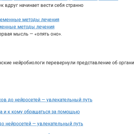
к вдруг начинает вести себя странно
еменные методы лечения
ервая мысль — «опять оно».
анские нейробиологи перевернули представление об орган
сов до нейросетей — увлекательный путь
ца и к кому обращаться за помощью
до нейросетей — увлекательный путь