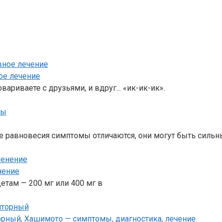
ое лечение
вариваете с друзьями, и вдруг... «ик-ик-ик».
е равновесия симптомы отличаются, они могут быть силь
нение
етам — 200 мг или 400 мг в
ный, Хашимото — симптомы, диагностика, лечение