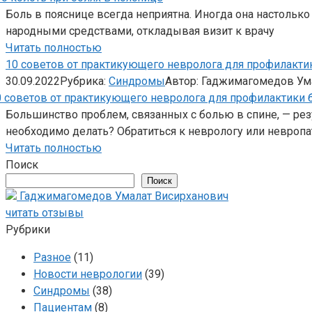
Боль в пояснице всегда неприятна. Иногда она настольк
народными средствами, откладывая визит к врачу
Читать полностью
10 советов от практикующего невролога для профилакти
30.09.2022
Рубрика:
Синдромы
Автор:
Гаджимагомедов Ум
Большинство проблем, связанных с болью в спине, — резу
необходимо делать? Обратиться к неврологу или невропа
Читать полностью
Поиск
Поиск
Гаджимагомедов Умалат Висирханович
читать отзывы
Рубрики
Разное
(11)
Новости неврологии
(39)
Синдромы
(38)
Пациентам
(8)