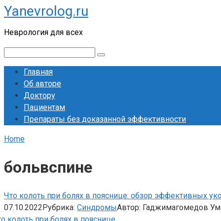
Yanevrolog.ru
Перейти
к
Неврология для всех
контенту
Поиск:
Главная
Об авторе
Доктору
Пациентам
Препараты без доказанной эффективности
Home
больвспине
Что колоть при болях в пояснице: обзор эффективных уко
07.10.2022
Рубрика:
Синдромы
Автор:
Гаджимагомедов Ум