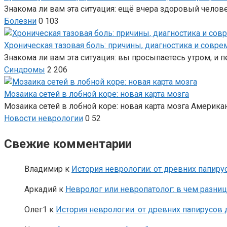
Знакома ли вам эта ситуация: ещё вчера здоровый челове
Болезни
0
103
Хроническая тазовая боль: причины, диагностика и совр
Знакома ли вам эта ситуация: вы просыпаетесь утром, и п
Синдромы
2
206
Мозаика сетей в лобной коре: новая карта мозга
Мозаика сетей в лобной коре: новая карта мозга Америк
Новости неврологии
0
52
Свежие комментарии
Владимир
к
История неврологии: от древних папиру
Аркадий
к
Невролог или невропатолог: в чем разни
Олег1
к
История неврологии: от древних папирусов 