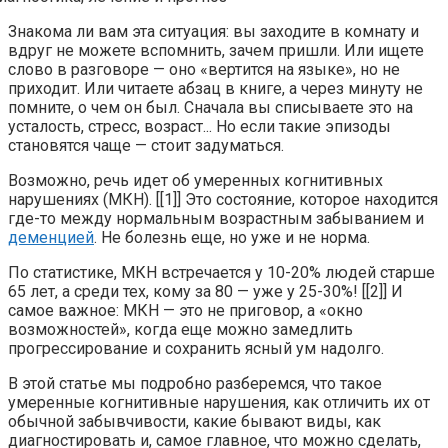
Знакома ли вам эта ситуация: вы заходите в комнату и
вдруг не можете вспомнить, зачем пришли. Или ищете
слово в разговоре — оно «вертится на языке», но не
приходит. Или читаете абзац в книге, а через минуту не
помните, о чем он был. Сначала вы списываете это на
усталость, стресс, возраст... Но если такие эпизоды
становятся чаще — стоит задуматься.
Возможно, речь идет об умеренных когнитивных
нарушениях (МКН). [[1]] Это состояние, которое находится
где-то между нормальным возрастным забыванием и
деменцией
. Не болезнь еще, но уже и не норма.
По статистике, МКН встречается у 10-20% людей старше
65 лет, а среди тех, кому за 80 — уже у 25-30%! [[2]] И
самое важное: МКН — это не приговор, а «окно
возможностей», когда еще можно замедлить
прогрессирование и сохранить ясный ум надолго.
В этой статье мы подробно разберемся, что такое
умеренные когнитивные нарушения, как отличить их от
обычной забывчивости, какие бывают виды, как
диагностировать и, самое главное, что можно сделать,