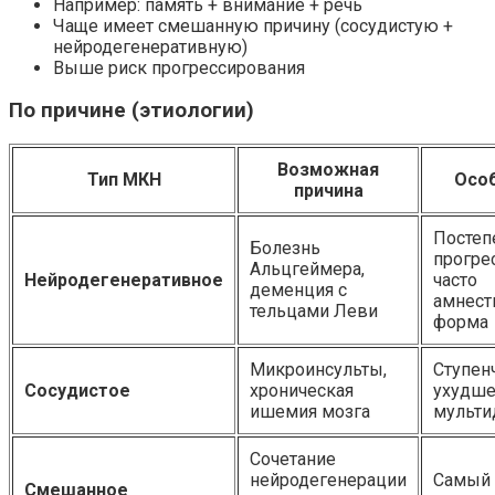
Например: память + внимание + речь
Чаще имеет смешанную причину (сосудистую +
нейродегенеративную)
Выше риск прогрессирования
По причине (этиологии)
Возможная
Тип МКН
Осо
причина
Постеп
Болезнь
прогре
Альцгеймера,
Нейродегенеративное
часто
деменция с
амнест
тельцами Леви
форма
Микроинсульты,
Ступен
Сосудистое
хроническая
ухудше
ишемия мозга
мульти
Сочетание
нейродегенерации
Самый 
Смешанное