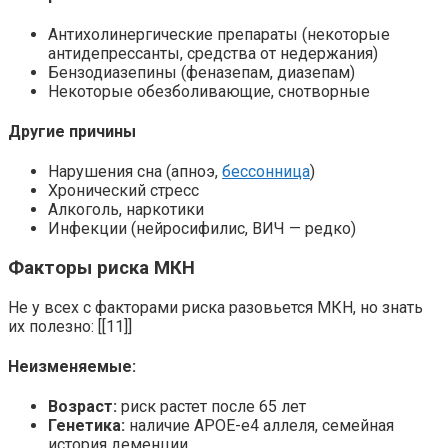
Антихолинергические препараты (некоторые
антидепрессанты, средства от недержания)
Бензодиазепины (феназепам, диазепам)
Некоторые обезболивающие, снотворные
Другие причины
Нарушения сна (апноэ,
бессонница
)
Хронический стресс
Алкоголь, наркотики
Инфекции (нейросифилис, ВИЧ — редко)
Факторы риска МКН
Не у всех с факторами риска разовьется МКН, но знать
их полезно: [[11]]
Неизменяемые:
Возраст:
риск растет после 65 лет
Генетика:
наличие APOE-e4 аллеля, семейная
история деменции