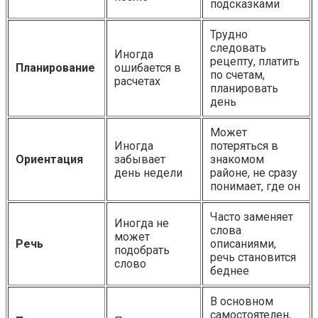
подсказками
Трудно
следовать
Иногда
рецепту, платить
Планирование
ошибается в
по счетам,
расчетах
планировать
день
Может
Иногда
потеряться в
Ориентация
забывает
знакомом
день недели
районе, не сразу
понимает, где он
Часто заменяет
Иногда не
слова
может
Речь
описаниями,
подобрать
речь становится
слово
беднее
В основном
самостоятелен,