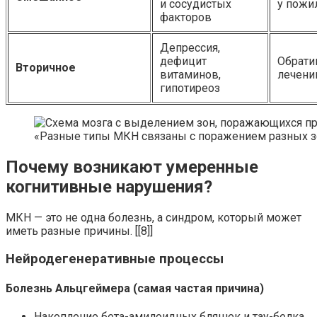
и сосудистых
у пожи
факторов
Депрессия,
дефицит
Обрати
Вторичное
витаминов,
лечени
гипотиреоз
«Разные типы МКН связаны с поражением разных з
Почему возникают умеренные
когнитивные нарушения?
МКН — это не одна болезнь, а синдром, который может
иметь разные причины. [[8]]
Нейродегенеративные процессы
Болезнь Альцгеймера (самая частая причина)
Накопление бета-амилоидных бляшек и тау-белка