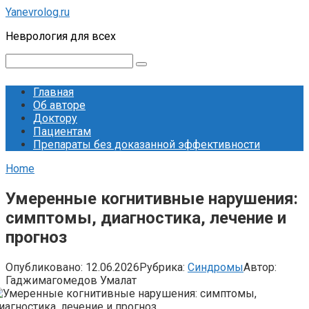
Перейти
Yanevrolog.ru
к
Неврология для всех
контенту
Поиск:
Главная
Об авторе
Доктору
Пациентам
Препараты без доказанной эффективности
Home
Умеренные когнитивные нарушения:
симптомы, диагностика, лечение и
прогноз
Опубликовано:
12.06.2026
Рубрика:
Синдромы
Автор:
Гаджимагомедов Умалат