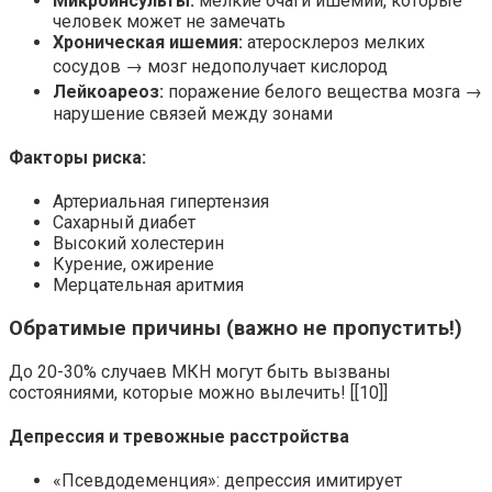
Микроинсульты:
мелкие очаги ишемии, которые
человек может не замечать
Хроническая ишемия:
атеросклероз мелких
сосудов → мозг недополучает кислород
Лейкоареоз:
поражение белого вещества мозга →
нарушение связей между зонами
Факторы риска:
Артериальная гипертензия
Сахарный диабет
Высокий холестерин
Курение, ожирение
Мерцательная аритмия
Обратимые причины (важно не пропустить!)
До 20-30% случаев МКН могут быть вызваны
состояниями, которые можно вылечить! [[10]]
Депрессия и тревожные расстройства
«Псевдодеменция»: депрессия имитирует