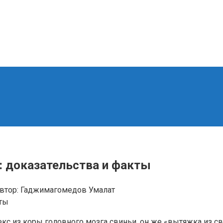
: доказательства и факты
втор:
Гаджимагомедов Умалат
 из коры головного мозга свиньи, он же «вытяжка из сви