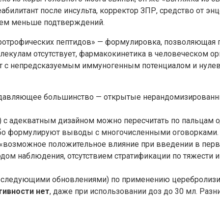
еабилитант после инсульта, корректор ЗПР, средство от эн
тем меньше подтверждений.
трофических пептидов» — формулировка, позволяющая го
олекулам отсутствует, фармакокинетика в человеческом ор
кт с непредсказуемым иммуногенным потенциалом и нуле
одавляющее большинство — открытые нерандомизированны
с адекватным дизайном можно пересчитать по пальцам од
ибо формулируют выводы с многочисленными оговорками.
«возможное положительное влияние при введении в первые 
одом наблюдения, отсутствием стратификации по тяжести
 с последующими обновлениями) по применению церебролиз
тивности нет
, даже при использовании доз до 30 мл. Разн