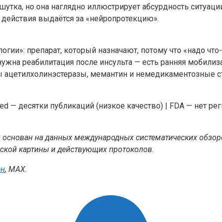
шутка, но она наглядно иллюстрирует абсурдность ситуац
 действия выдаётся за «нейропротекцию».
и»: препарат, который назначают, потому что «надо что-то
нужна реабилитация после инсульта — есть ранняя мобилиза
 ацетилхолинэстеразы, мемантин и немедикаментозные ст
ed — десятки публикаций (низкое качество) | FDA — нет ре
 и основан на данных международных систематических обзор
еской картины и действующих протоколов.
ен
,
MAX
.