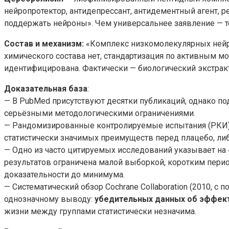
нейропротектор, антидепрессант, антидементный агент, р
поддержать нейроны». Чем универсальнее заявление — 
Состав и механизм:
«Комплекс низкомолекулярных нейро
химического состава нет, стандартизация по активным м
идентифицирована. Фактически — биологический экстра
Доказательная база
:
— В PubMed присутствуют десятки публикаций, однако п
серьёзными методологическими ограничениями.
— Рандомизированные контролируемые испытания (РКИ) 
статистически значимых преимуществ перед плацебо, л
— Одно из часто цитируемых исследований указывает на 
результатов ограничена малой выборкой, коротким пери
доказательности до минимума.
— Систематический обзор Cochrane Collaboration (2010,
однозначному выводу:
убедительных данных об эффек
жизни между группами статистически незначима.