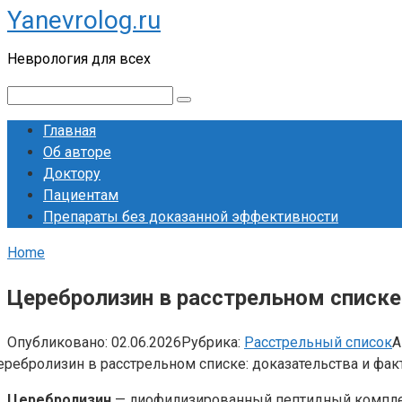
Yanevrolog.ru
Перейти
к
Неврология для всех
контенту
Поиск:
Главная
Об авторе
Доктору
Пациентам
Препараты без доказанной эффективности
Home
Церебролизин в расстрельном списке
Опубликовано:
02.06.2026
Рубрика:
Расстрельный список
А
Церебролизин
— лиофилизированный пептидный комплекс