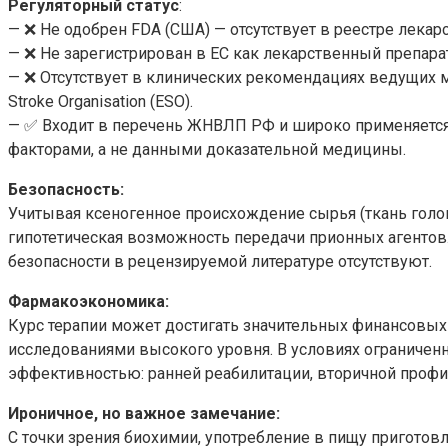
Регуляторный статус
:
— ❌ Не одобрен FDA (США) — отсутствует в реестре лекар
— ❌ Не зарегистрирован в ЕС как лекарственный препара
— ❌ Отсутствует в клинических рекомендациях ведущих ме
Stroke Organisation (ESO).
— ✅ Входит в перечень ЖНВЛП РФ и широко применяется 
факторами, а не данными доказательной медицины.
Безопасность:
Учитывая ксеногенное происхождение сырья (ткань голов
гипотетическая возможность передачи прионных агентов
безопасности в рецензируемой литературе отсутствуют.
Фармакоэкономика:
Курс терапии может достигать значительных финансовых 
исследованиями высокого уровня. В условиях ограничен
эффективностью: ранней реабилитации, вторичной профил
Ироничное, но важное замечание:
С точки зрения биохимии, употребление в пищу пригото