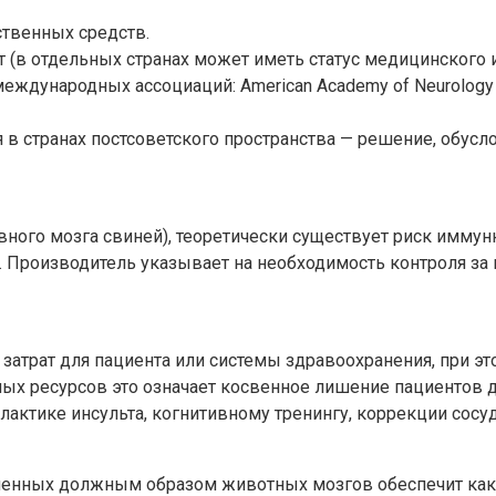
ственных средств.
т (в отдельных странах может иметь статус медицинского
ждународных ассоциаций: American Academy of Neurology (A
в странах постсоветского пространства — решение, обус
ного мозга свиней), теоретически существует риск иммун
. Производитель указывает на необходимость контроля за
затрат для пациента или системы здравоохранения, при э
ных ресурсов это означает косвенное лишение пациентов 
актике инсульта, когнитивному тренингу, коррекции сосу
вленных должным образом животных мозгов обеспечит как