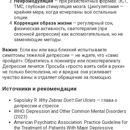
Нейромодуляция
— при резистентных формах: ЭСТ,
ТМС, глубокая стимуляция мозга. Цингулятомия —
крайняя мера, когда исчерпаны все остальные
опции.
Коррекция образа жизни
— регулярный сон,
физическая активность, светотерапия (при
сезонной депрессии) как вспомогательные, но не
заменяющие методы.
Важно:
Если вы или ваш близкий испытываете
симптомы тяжёлой депрессии — не ждите, что «само
пройдёт». Обратитесь к психиатру или психотерапевту.
Депрессия лечится. Просьба «просто взять себя в руки»
не только бесполезна, но и вредна: она усиливает
чувство вины и отдаляет обращение за помощью.
Источники и рекомендации
Sapolsky R.
Why Zebras Don't Get Ulcers
— глава о
депрессии и стрессе
WHO. Depression and Other Common Mental Disorders
(2023)
American Psychiatric Association. Practice Guideline for
the Treatment of Patients With Major Depressive