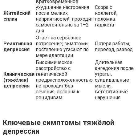
Кратковременное
ухудшение настроения
Ссора с
Житейский
после мелких
коллегой,
сплин
неприятностей; проходит
поломка
самостоятельно за 1–2
гаджета
дня
Ответ на серьёзное
Реактивная
потрясение; симптомы
Потеря работы,
депрессия
постепенно угасают по
переезд, развод
мере адаптации
Биохимическое
Длительная
расстройство с
ангедония после
Клиническая
генетической
утраты,
(тяжёлая)
предрасположенностью;
суицидальные
депрессия
не проходит без
мысли,
лечения, склонна к
вегетативные
рецидивам
нарушения
Ключевые симптомы тяжёлой
депрессии