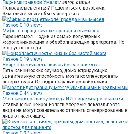
Гаджимагомедов Умалат
/ автор статьи
Понравилась статья? Поделиться с друзьями:
Вам также может быть интересно
Разное
0
10 views
Мифы о парацетамоле: правда и вымысел
Парацетамол — один из самых популярных
жаропонижающих и обезболивающих препаратов. Но
вокруг него ходит
Разное
0
19 views
Нейропластичность: жизнь без частей мозга
Пять клинических случаев, демонстрирующих
удивительную способность мозга компенсировать
потерю ткани. От гидроцефалии до лоботомии
Разное
0
44 views
Мозг видит разницу между ИИ-лицами и реальными
Итальянские нейробиологи впервые показали: хотя
люди не могут сознательно отличить сгенерированные
лица от настоящих,
Разное
0
97 views