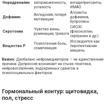
Норадреналин
заторможенность,
антидепрессанты,
усталость
ИМАО
Агонисты
Ангедония, потеря
Дофамин
дофамина,
мотивации
бупропион
СИОЗС
Чувство вины,
Серотонин
(флуоксетин,
руминации, тревога
сертралин и др.)
Исследуется как
Психогенная боль,
Вещество P
перспективная
соматизация
мишень
Важно:
Дисбаланс нейромедиаторов — не единственная
причина. Депрессия возникает на стыке генетики,
нейровоспаления, эндокринных сдвигов и
психосоциальных факторов.
Гормональный контур: щитовидка,
пол, стресс