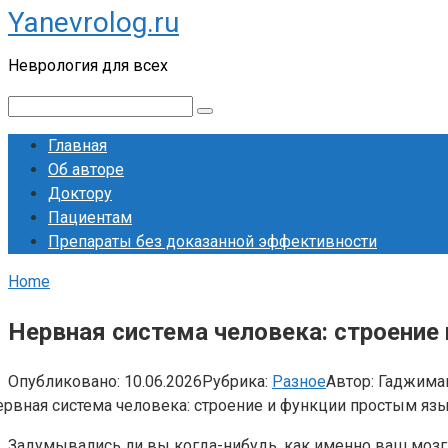
Yanevrolog.ru
Перейти
к
Неврология для всех
контенту
Поиск:
Главная
Об авторе
Доктору
Пациентам
Препараты без доказанной эффективности
Home
Нервная система человека: строени
Опубликовано:
10.06.2026
Рубрика:
Разное
Автор:
Гаджима
Задумывались ли вы когда-нибудь, как именно ваш мозг п