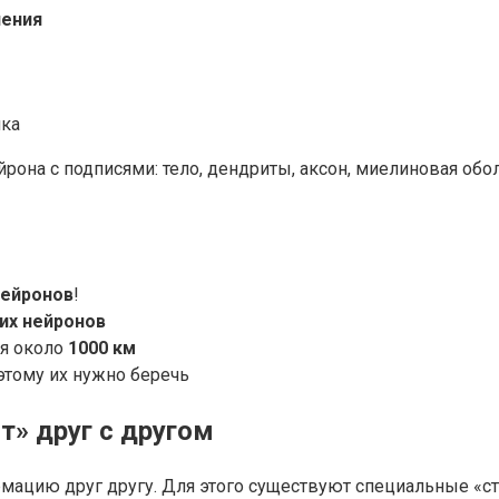
чения
шка
рона с подписями: тело, дендриты, аксон, миелиновая обол
нейронов
!
гих нейронов
ся около
1000 км
оэтому их нужно беречь
т» друг с другом
мацию друг другу. Для этого существуют специальные «ст