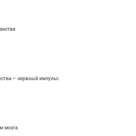
анства
чества — нервный импульс
м мозга