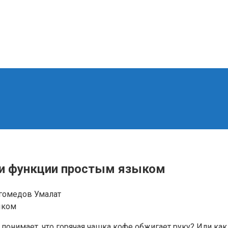
е и функции простым языком
гомедов Умалат
онимает, что горячая чашка кофе обжигает руку? Или как в